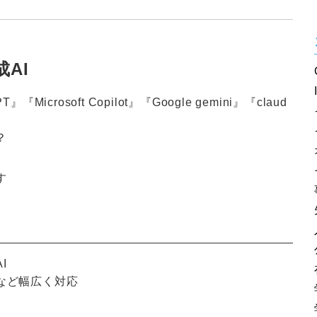
AI
crosoft Copilot』『Google gemini』『claud
？
す
I
など幅広く対応