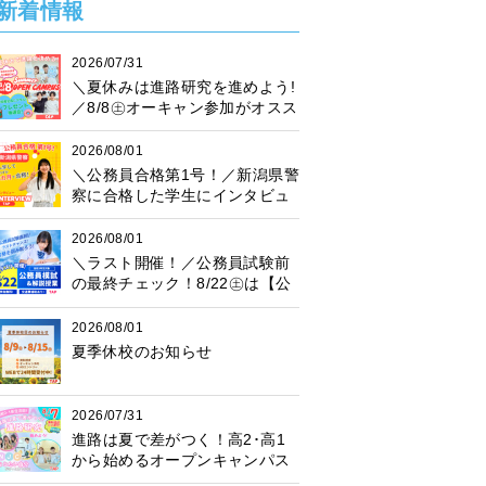
新着情報
2026/07/31
＼夏休みは進路研究を進めよう!
／8/8㊏オーキャン参加がオスス
メ♪プレゼント抽選会も開催中！
2026/08/01
＼公務員合格第1号！／新潟県警
察に合格した学生にインタビュ
ー！
2026/08/01
＼ラスト開催！／公務員試験前
の最終チェック！8/22㊏は【公
務員模試】に参加しよう♪
2026/08/01
夏季休校のお知らせ
2026/07/31
進路は夏で差がつく！高2･高1
から始めるオープンキャンパス