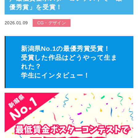
優秀賞」を受賞！
2026.01.09
CG・デザイン
新潟県No.1の最優秀賞受賞！
受賞した作品はどうやって生ま
れた？
学生にインタビュー！