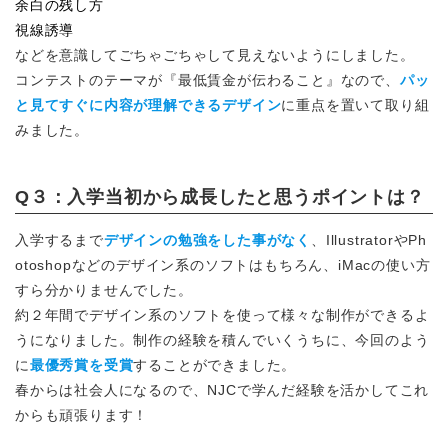
余白の残し方
視線誘導
などを意識してごちゃごちゃして見えないようにしました。
コンテストのテーマが『最低賃金が伝わること』なので、
パッ
と見てすぐに内容が理解できるデザイン
に重点を置いて取り組
みました。
Q３：入学当初から成長したと思うポイントは？
入学するまで
デザインの勉強をした事がなく
、IllustratorやPh
otoshopなどのデザイン系のソフトはもちろん、iMacの使い方
すら分かりませんでした。
約２年間でデザイン系のソフトを使って様々な制作ができるよ
うになりました。制作の経験を積んでいくうちに、今回のよう
に
最優秀賞を受賞
することができました。
春からは社会人になるので、NJCで学んだ経験を活かしてこれ
からも頑張ります！