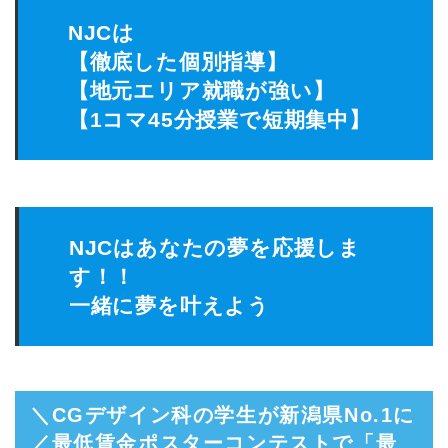
NJCは
【徹底した個別指導】
【地元エリア就職が強い】
【1コマ45分授業で短期集中】
NJCはあなたの夢を応援しま
す！！
一緒に夢を叶えよう
＼CGデザイン科の学生が新潟県No.1に
／最低賃金ポスターコンテストで「最