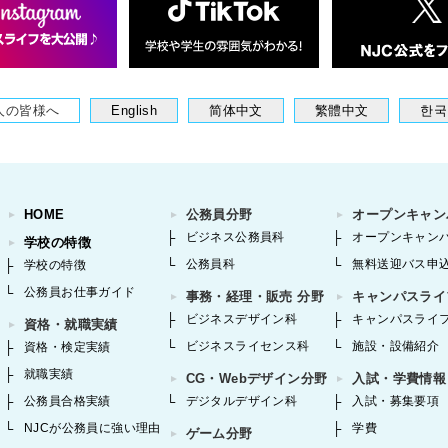
人の皆様へ
English
简体中文
繁體中文
한국
HOME
公務員分野
オープンキャン
ビジネス公務員科
オープンキャン
学校の特徴
公務員科
無料送迎バス申
学校の特徴
公務員お仕事ガイド
事務・経理・販売 分野
キャンパスライ
ビジネスデザイン科
キャンパスライ
資格・就職実績
ビジネスライセンス科
施設・設備紹介
資格・検定実績
就職実績
CG・Webデザイン分野
入試・学費情報
公務員合格実績
デジタルデザイン科
入試・募集要項
NJCが公務員に強い理由
学費
ゲーム分野