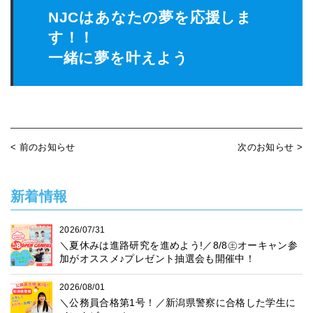
NJCはあなたの夢を応援しま
す！！
一緒に夢を叶えよう
< 前のお知らせ
次のお知らせ >
新着情報
2026/07/31
＼夏休みは進路研究を進めよう!／8/8㊏オーキャン参
加がオススメ♪プレゼント抽選会も開催中！
2026/08/01
＼公務員合格第1号！／新潟県警察に合格した学生に