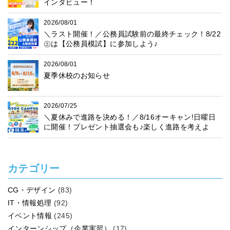
インタビュー！
2026/08/01
＼ラスト開催！／公務員試験前の最終チェック！8/22
㊏は【公務員模試】に参加しよう♪
2026/08/01
夏季休校のお知らせ
2026/07/25
＼夏休みで進路を決める！／8/16オーキャン!日曜日
に開催！プレゼント抽選会も♪楽しく進路を考えよ
う！
カテゴリー
CG・デザイン
(83)
IT・情報処理
(92)
イベント情報
(245)
インターンシップ（企業実習）
(17)