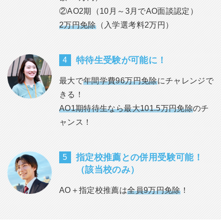
②AO2期（10月～3月でAO面談認定）
2万円免除
（入学選考料2万円）
特待生受験が可能に！
4
最大で
年間学費96万円免除
にチャレンジで
きる！
AO1期特待生なら最大101.5万円免除
のチ
ャンス！
指定校推薦との併用受験可能！
5
（該当校のみ）
AO＋指定校推薦は
全員9万円免除
！