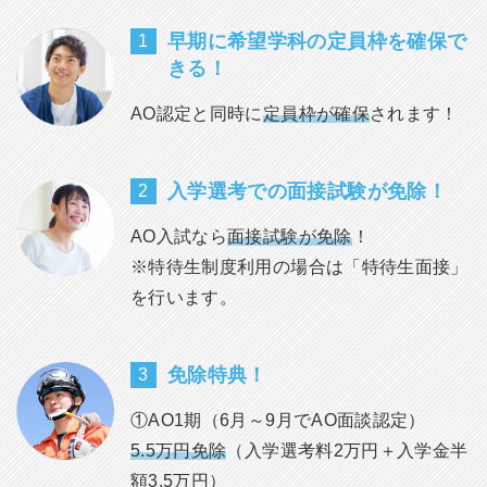
早期に希望学科の定員枠を確保で
1
きる！
AO認定と同時に
定員枠が
確保
されます！
入学選考での面接試験が
免除！
2
AO入試なら
面接試験が免除
！
※特待生制度利用の場合は「特待生面接」
を行います。
免除特典！
3
①AO1期（6月～9月でAO面談認定）
5.5万円免除
（入学選考料2万円＋入学金半
額3.5万円）