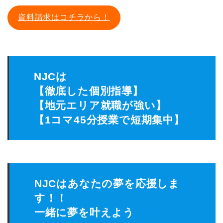
資料請求はコチラから！
NJCは
【徹底した個別指導】
【地元エリア就職が強い】
【1コマ45分授業で短期集中】
NJCはあなたの夢を応援しま
す！！
一緒に夢を叶えよう