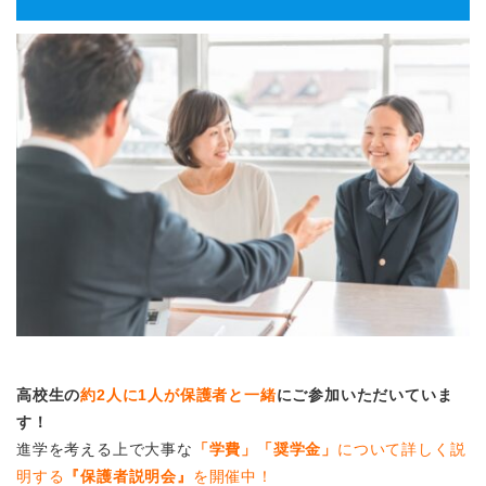
高校生の
約2人に1人が保護者と一緒
にご参加いただいていま
す！
進学を考える上で大事な
「学費」「奨学金」
について詳しく説
明する
『保護者説明会』
を開催中！