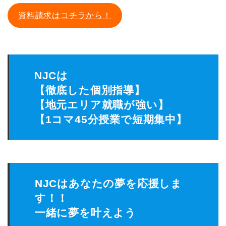
資料請求はコチラから！
NJCは
【徹底した個別指導】
【地元エリア就職が強い】
【1コマ45分授業で短期集中】
NJCはあなたの夢を応援しま
す！！
一緒に夢を叶えよう