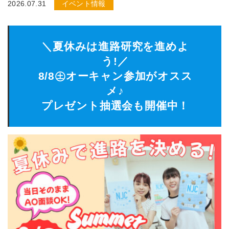
2026.07.31
イベント情報
＼夏休みは進路研究を進めよ
う!／
8/8㊏オーキャン参加がオスス
メ♪
プレゼント抽選会も開催中！