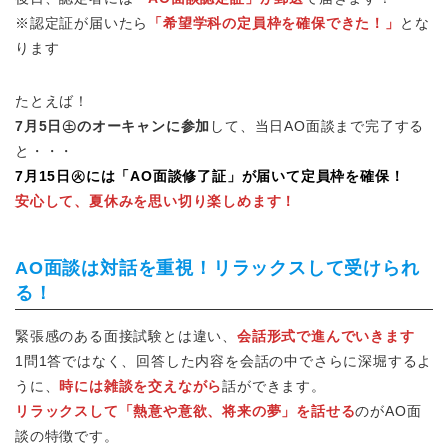
※認定証が届いたら
「希望学科の定員枠を確保できた！」
とな
ります
たとえば！
7月5日㊏のオーキャンに参加
して、当日AO面談まで完了する
と・・・
7月15日㊋には「AO面談修了証」が届いて定員枠を確保！
安心して、夏休みを思い切り楽しめます！
AO面談は対話を重視！リラックスして受けられ
る！
緊張感のある面接試験とは違い、
会話形式で進んでいきます
1問1答ではなく、回答した内容を会話の中でさらに深堀するよ
うに、
時には雑談を交えながら
話ができます。
リラックスして「熱意や意欲、将来の夢」を話せる
のがAO面
談の特徴です。