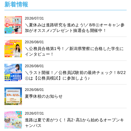
新着情報
2026/07/31
＼夏休みは進路研究を進めよう!／8/8㊏オーキャン参
加がオススメ♪プレゼント抽選会も開催中！
2026/08/01
＼公務員合格第1号！／新潟県警察に合格した学生に
インタビュー！
2026/08/01
＼ラスト開催！／公務員試験前の最終チェック！8/22
㊏は【公務員模試】に参加しよう♪
2026/08/01
夏季休校のお知らせ
2026/07/31
進路は夏で差がつく！高2･高1から始めるオープンキ
ャンパス