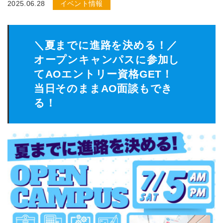
2025.06.28
イベント情報
＼夏までに進路を決める！／
オープンキャンパスに参加し
てAOエントリー資格GET！
当日そのままAO面談もでき
る！