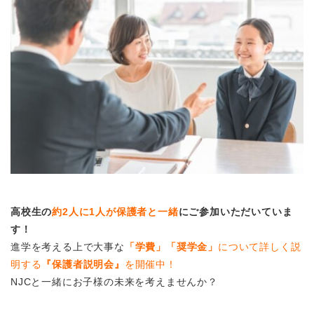
高校生の
約2人に1人が保護者と一緒
にご参加いただいていま
す！
進学を考える上で大事な
「学費」「奨学金」
について詳しく説
明する
『保護者説明会』
を開催中！
NJCと一緒にお子様の未来を考えませんか？