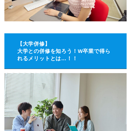
【大学併修】
大学との併修を知ろう！W卒業で得ら
れるメリットとは…！！