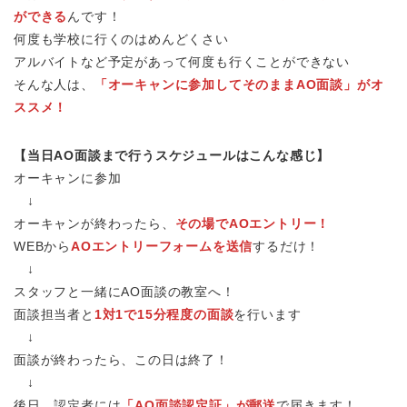
ができる
んです！
何度も学校に行くのはめんどくさい
アルバイトなど予定があって何度も行くことができない
そんな人は、
「オーキャンに参加してそのままAO面談」がオ
ススメ！
【当日AO面談まで行うスケジュールはこんな感じ】
オーキャンに参加
↓
オーキャンが終わったら、
その場でAOエントリー！
WEBから
AOエントリーフォームを送信
するだけ！
↓
スタッフと一緒にAO面談の教室へ！
面談担当者と
1対1で15分程度の面談
を行います
↓
面談が終わったら、この日は終了！
↓
後日、認定者には
「AO面談認定証」が郵送
で届きます！