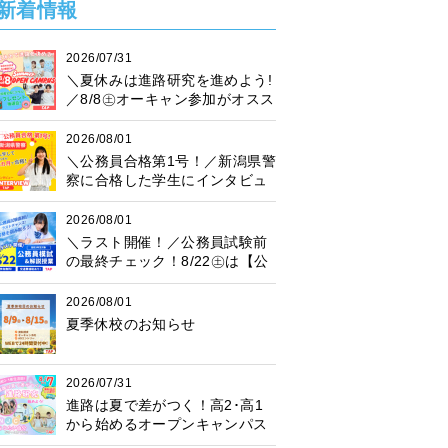
新着情報
2026/07/31
＼夏休みは進路研究を進めよう!
／8/8㊏オーキャン参加がオスス
メ♪プレゼント抽選会も開催中！
2026/08/01
＼公務員合格第1号！／新潟県警
察に合格した学生にインタビュ
ー！
2026/08/01
＼ラスト開催！／公務員試験前
の最終チェック！8/22㊏は【公
務員模試】に参加しよう♪
2026/08/01
夏季休校のお知らせ
2026/07/31
進路は夏で差がつく！高2･高1
から始めるオープンキャンパス