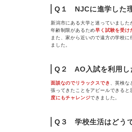
Q１ NJCに進学した
新潟市にある大学と迷っていました
年齢制限があるため
早く試験を受け
また、家から近いので遠方の学校に
ました。
Q２ AO入試を利用
面談なのでリラックスでき
、英検な
張ってきたことをアピールできると
度にもチャレンジ
できました。
Q３ 学校生活はどう