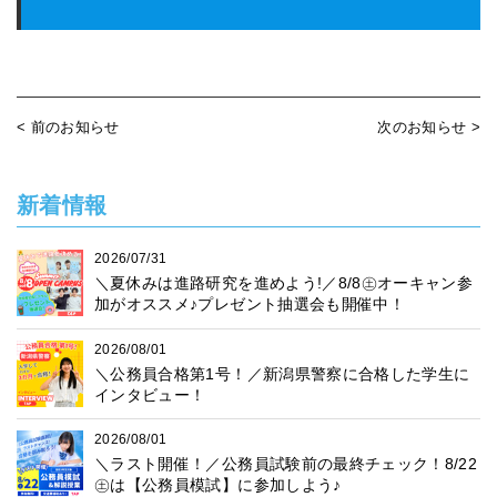
< 前のお知らせ
次のお知らせ >
新着情報
2026/07/31
＼夏休みは進路研究を進めよう!／8/8㊏オーキャン参
加がオススメ♪プレゼント抽選会も開催中！
2026/08/01
＼公務員合格第1号！／新潟県警察に合格した学生に
インタビュー！
2026/08/01
＼ラスト開催！／公務員試験前の最終チェック！8/22
㊏は【公務員模試】に参加しよう♪