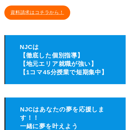
資料請求はコチラから！
NJCは
【徹底した個別指導】
【地元エリア就職が強い】
【1コマ45分授業で短期集中】
NJCはあなたの夢を応援しま
す！！
一緒に夢を叶えよう