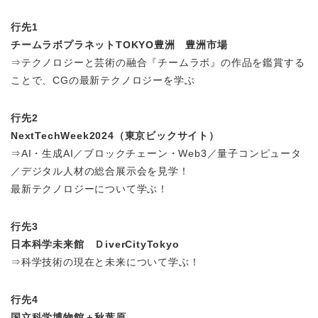
行先1
チームラボプラネットTOKYO豊洲 豊洲市場
⇒テクノロジーと芸術の融合『チームラボ』の作品を鑑賞する
ことで、CGの最新テクノロジーを学ぶ
行先2
NextTechWeek2024（東京ビックサイト）
⇒AI・生成AI／ブロックチェーン・Web3／量子コンピュータ
／デジタル人材の総合展示会を見学！
最新テクノロジーについて学ぶ！
行先3
日本科学未来館 ＤiverCityTokyo
⇒科学技術の現在と未来について学ぶ！
行先4
国立科学博物館＋秋葉原