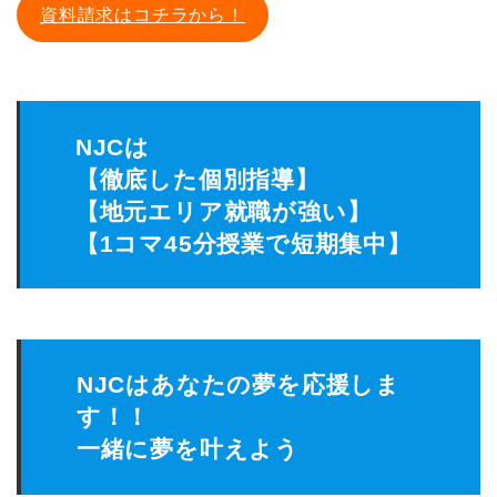
資料請求はコチラから！
NJCは
【徹底した個別指導】
【地元エリア就職が強い】
【1コマ45分授業で短期集中】
NJCはあなたの夢を応援しま
す！！
一緒に夢を叶えよう