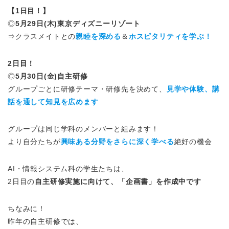
【1日目！】
◎
5月29日(木)東京ディズニーリゾート
⇒クラスメイトとの
親睦を深める
＆
ホスピタリティを学ぶ！
2日目！
◎
5月30日(金)自主研修
グループごとに研修テーマ・研修先を決めて、
見学や体験、講
話を通して知見を広めます
グループは同じ学科のメンバーと組みます！
より自分たちが
興味ある分野をさらに深く学べる
絶好の機会
AI・情報システム科の学生たちは、
2日目の
自主研修実施に向けて、「企画書」を作成中です
ちなみに！
昨年の自主研修では、