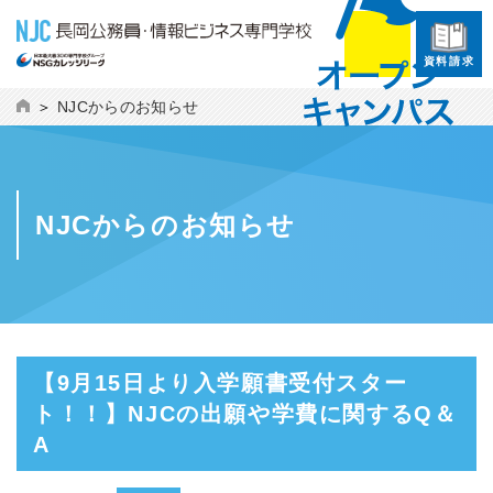
資料請求
NJCからのお知らせ
NJCからのお知らせ
【9月15日より入学願書受付スター
ト！！】NJCの出願や学費に関するQ＆
A