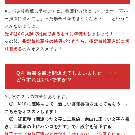
A，指定校推薦は学校ごとに、推薦枠が決まっています。万が
一推薦に漏れてしまった場合出願できなくなる・・・というこ
とがないように、
先ずはAO入試で出願できるように準備をしましょう！
その後、
指定校推薦枠の確保ができたら、指定校推薦入試に切
り替える
のが
オススメ
です！
Q４ 願書を書き間違えてしまいました・・・
どうすればいいですか？
A，次の２つの方法があります。
① NJCに連絡をして、新しい募集要項を送ってもらう ←
こちらをオススメします！
② 訂正印（間違った文字に二重線。余白に正しい文字を書
き、二重線の上にハンコを押す）で、誤字を訂正する
修正テープや修正液などは使えませんので、ご注意ください。