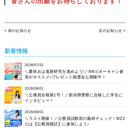
皆さんの出願をお待ちしております！
< 前のお知らせ
次のお知らせ >
新着情報
2026/07/31
＼夏休みは進路研究を進めよう!／8/8㊏オーキャン参
加がオススメ♪プレゼント抽選会も開催中！
2026/08/01
＼公務員合格第1号！／新潟県警察に合格した学生に
インタビュー！
2026/08/01
＼ラスト開催！／公務員試験前の最終チェック！8/22
㊏は【公務員模試】に参加しよう♪