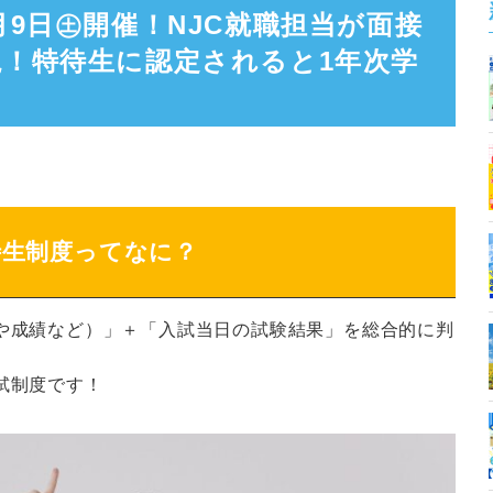
月9日㊏開催！NJC就職担当が面接
！特待生に認定されると1年次学
待生制度ってなに？
や成績など）」＋「入試当日の試験結果」を総合的に判
試制度です！