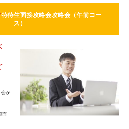
”
特待生面接攻略会攻略会（午前コー
ス）
が
を
略会が
！
額面