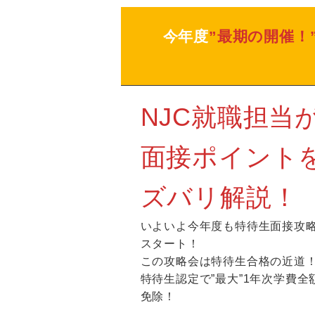
今年度
”最期の開催！
NJC就職担当
面接ポイント
ズバリ解説！
いよいよ今年度も特待生面接攻
スタート！
この攻略会は特待生合格の近道
特待生認定で”最大”1年次学費全
免除！