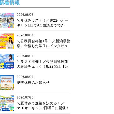
新着情報
2026/08/08
＼夏休みラスト！／8/22㊏オー
キャン1日でAO面談まででき
る！
2026/08/01
＼公務員合格第1号！／新潟県警
察に合格した学生にインタビュ
ー！
2026/08/01
＼ラスト開催！／公務員試験前
の最終チェック！8/22㊏は【公
務員模試】に参加しよう♪
2026/08/01
夏季休校のお知らせ
2026/07/25
＼夏休みで進路を決める！／
8/16オーキャン!日曜日に開催！
プレゼント抽選会も♪楽しく進路