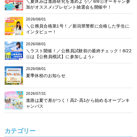
＼夏休みは進路研究を進めよう!／8/8㊏オーキャン参
加がオススメ♪プレゼント抽選会も開催中！
2026/08/01
＼公務員合格第1号！／新潟県警察に合格した学生に
インタビュー！
2026/08/01
＼ラスト開催！／公務員試験前の最終チェック！8/22
㊏は【公務員模試】に参加しよう♪
2026/08/01
夏季休校のお知らせ
2026/07/31
進路は夏で差がつく！高2･高1から始めるオープンキ
ャンパス
カテゴリー