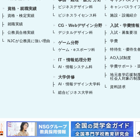
ビジネスデザイン科
キャンパスライ
資格・就職実績
ビジネスライセンス科
施設・設備紹介
資格・検定実績
就職実績
CG・Webデザイン分野
入試・学費情報
公務員合格実績
デジタルデザイン科
入試・募集要項
NJCが公務員に強い理由
学費
ゲーム分野
特待生・優待生
ゲーム・eスポーツ科
AO入試制度
IT・情報処理分野
学費サポート・
AI・情報システム科
地元進学応援制
大学併修
社会人対象の制
AI・情報デザイン大学科
資料請求
総合ビジネス大学科