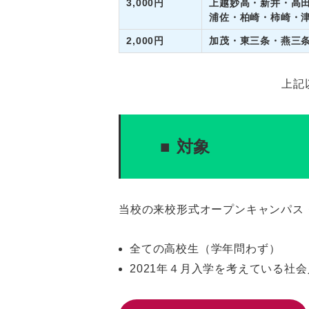
3,000円
上越妙高・新井・高
浦佐・柏崎・柿崎・
2,000円
加茂・東三条・燕三
上記
■ 対象
当校の来校形式オープンキャンパス
全ての高校生（学年問わず）
2021年４月入学を考えている社