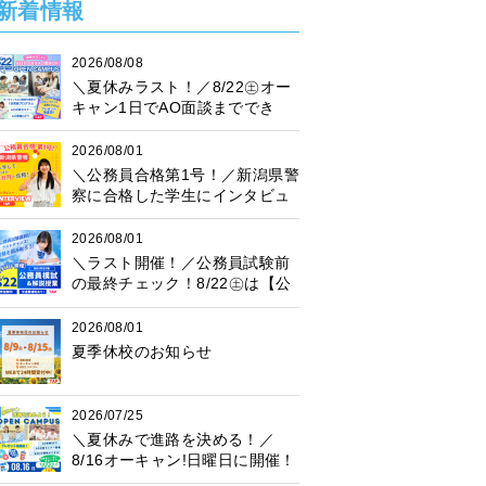
新着情報
2026/08/08
＼夏休みラスト！／8/22㊏オー
キャン1日でAO面談まででき
る！
2026/08/01
＼公務員合格第1号！／新潟県警
察に合格した学生にインタビュ
ー！
2026/08/01
＼ラスト開催！／公務員試験前
の最終チェック！8/22㊏は【公
務員模試】に参加しよう♪
2026/08/01
夏季休校のお知らせ
2026/07/25
＼夏休みで進路を決める！／
8/16オーキャン!日曜日に開催！
プレゼント抽選会も♪楽しく進路