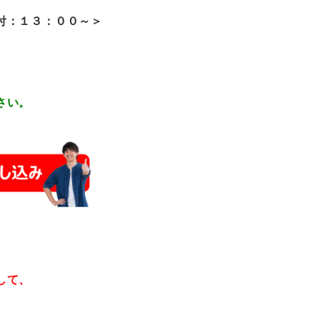
付：１３：００～＞
さい。
して、