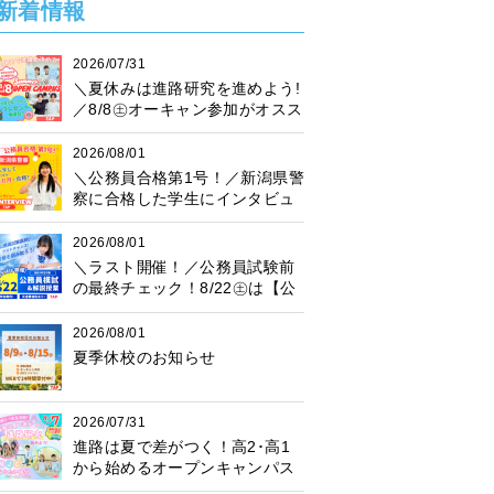
新着情報
2026/07/31
＼夏休みは進路研究を進めよう!
／8/8㊏オーキャン参加がオスス
メ♪プレゼント抽選会も開催中！
2026/08/01
＼公務員合格第1号！／新潟県警
察に合格した学生にインタビュ
ー！
2026/08/01
＼ラスト開催！／公務員試験前
の最終チェック！8/22㊏は【公
務員模試】に参加しよう♪
2026/08/01
夏季休校のお知らせ
2026/07/31
進路は夏で差がつく！高2･高1
から始めるオープンキャンパス