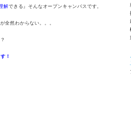
理解
できる』そんなオープンキャンパスです。
身が全然わからない。。。
？？
ます！