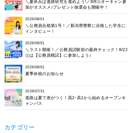
＼夏休みは進路研究を進めよう!／8/8㊏オーキャン参
加がオススメ♪プレゼント抽選会も開催中！
2026/08/01
＼公務員合格第1号！／新潟県警察に合格した学生に
インタビュー！
2026/08/01
＼ラスト開催！／公務員試験前の最終チェック！8/22
㊏は【公務員模試】に参加しよう♪
2026/08/01
夏季休校のお知らせ
2026/07/31
進路は夏で差がつく！高2･高1から始めるオープンキ
ャンパス
カテゴリー