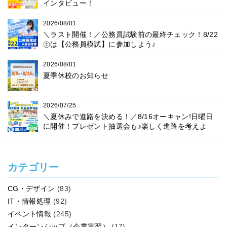
インタビュー！
2026/08/01
＼ラスト開催！／公務員試験前の最終チェック！8/22
㊏は【公務員模試】に参加しよう♪
2026/08/01
夏季休校のお知らせ
2026/07/25
＼夏休みで進路を決める！／8/16オーキャン!日曜日
に開催！プレゼント抽選会も♪楽しく進路を考えよ
う！
カテゴリー
CG・デザイン
(83)
IT・情報処理
(92)
イベント情報
(245)
インターンシップ（企業実習）
(17)