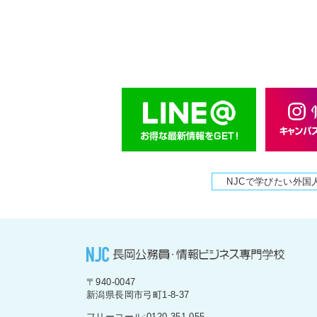
NJCで学びたい外国
〒940-0047
新潟県長岡市弓町1-8-37
フリーコール:0120-351-055