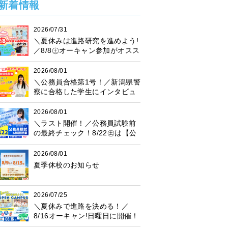
新着情報
2026/07/31
＼夏休みは進路研究を進めよう!
／8/8㊏オーキャン参加がオスス
メ♪プレゼント抽選会も開催中！
2026/08/01
＼公務員合格第1号！／新潟県警
察に合格した学生にインタビュ
ー！
2026/08/01
＼ラスト開催！／公務員試験前
の最終チェック！8/22㊏は【公
務員模試】に参加しよう♪
2026/08/01
夏季休校のお知らせ
2026/07/25
＼夏休みで進路を決める！／
8/16オーキャン!日曜日に開催！
プレゼント抽選会も♪楽しく進路