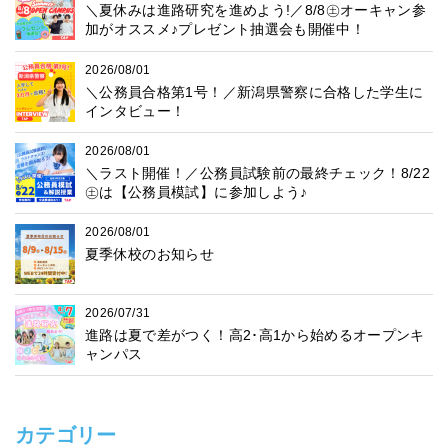
＼夏休みは進路研究を進めよう!／8/8㊏オーキャン参
加がオススメ♪プレゼント抽選会も開催中！
2026/08/01
＼公務員合格第1号！／新潟県警察に合格した学生に
インタビュー！
2026/08/01
＼ラスト開催！／公務員試験前の最終チェック！8/22
㊏は【公務員模試】に参加しよう♪
2026/08/01
夏季休校のお知らせ
2026/07/31
進路は夏で差がつく！高2･高1から始めるオープンキ
ャンパス
カテゴリー