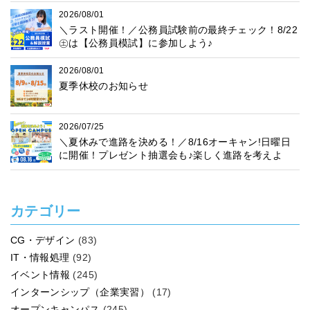
2026/08/01
＼ラスト開催！／公務員試験前の最終チェック！8/22
㊏は【公務員模試】に参加しよう♪
2026/08/01
夏季休校のお知らせ
2026/07/25
＼夏休みで進路を決める！／8/16オーキャン!日曜日
に開催！プレゼント抽選会も♪楽しく進路を考えよ
う！
カテゴリー
CG・デザイン
(83)
IT・情報処理
(92)
イベント情報
(245)
インターンシップ（企業実習）
(17)
オープンキャンパス
(245)