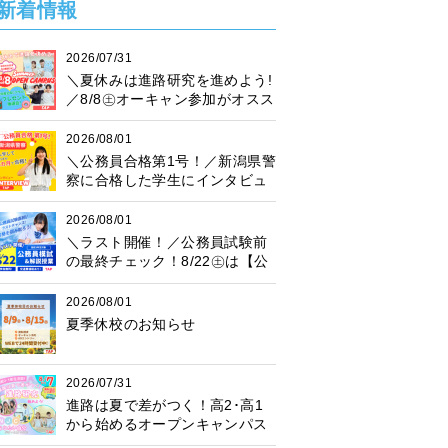
新着情報
2026/07/31
＼夏休みは進路研究を進めよう!
／8/8㊏オーキャン参加がオスス
メ♪プレゼント抽選会も開催中！
2026/08/01
＼公務員合格第1号！／新潟県警
察に合格した学生にインタビュ
ー！
2026/08/01
＼ラスト開催！／公務員試験前
の最終チェック！8/22㊏は【公
務員模試】に参加しよう♪
2026/08/01
夏季休校のお知らせ
2026/07/31
進路は夏で差がつく！高2･高1
から始めるオープンキャンパス