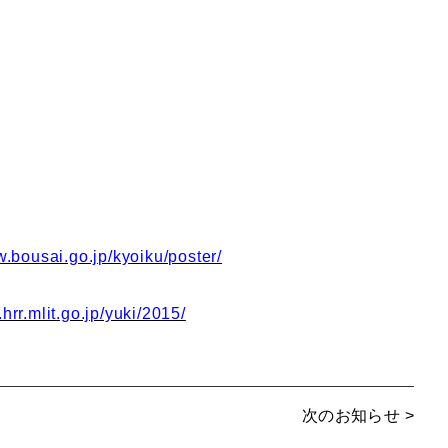
w.bousai.go.jp/kyoiku/poster/
hrr.mlit.go.jp/yuki/2015/
次のお知らせ >