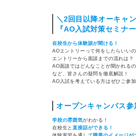
＼2回目以降オーキャ
『AO入試対策セミナ
在校生から体験談が聞ける！
AOエントリーって何をしたらいい
エントリーから面談までの流れは？
AO面談ではどんなことが聞かれる
など、皆さんの疑問を徹底解説！
AO入試を考えている方はぜひご参
オープンキャンパス参
学校の雰囲気
がわかる！
在校生と
直接話ができる！
体験実習を通して
職業のイメージが