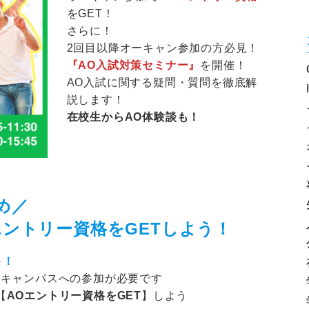
をGET！
さらに！
2回目以降オーキャン参加の方必見！
『AO入試対策セミナー』
を開催！
AO入試に関する疑問・質問を徹底解
説します！
在校生からAO体験談も！
め／
エントリー資格をGETしよう！
ト！
ンキャンパスへの参加が必要です
【
AOエントリー資格をGET
】しよう