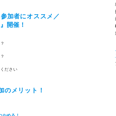
ン参加者にオススメ／
ー』開催！
の？
の？
加ください
加のメリット！
つかめる！