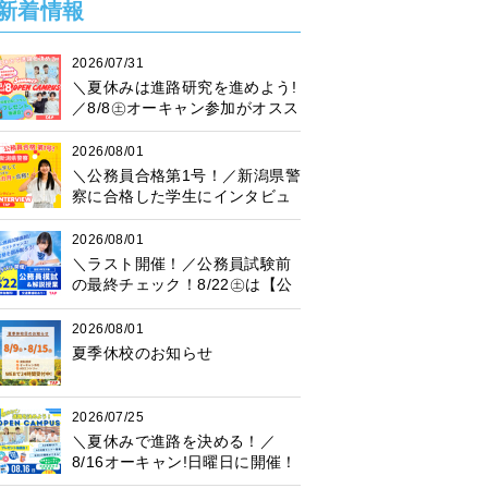
新着情報
2026/07/31
＼夏休みは進路研究を進めよう!
／8/8㊏オーキャン参加がオスス
メ♪プレゼント抽選会も開催中！
2026/08/01
＼公務員合格第1号！／新潟県警
察に合格した学生にインタビュ
ー！
2026/08/01
＼ラスト開催！／公務員試験前
の最終チェック！8/22㊏は【公
務員模試】に参加しよう♪
2026/08/01
夏季休校のお知らせ
2026/07/25
＼夏休みで進路を決める！／
8/16オーキャン!日曜日に開催！
プレゼント抽選会も♪楽しく進路