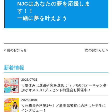
NJCはあなたの夢を応援しま
す！！
一緒に夢を叶えよう
< 前のお知らせ
次のお知らせ >
新着情報
2026/07/31
＼夏休みは進路研究を進めよう!／8/8㊏オーキャン参
加がオススメ♪プレゼント抽選会も開催中！
2026/08/01
＼公務員合格第1号！／新潟県警察に合格した学生に
インタビュー！