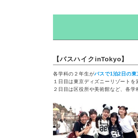
【バスハイクinTokyo】
各学科の２年生が
バスで1泊2日の東
１日目は東京ディズニーリゾートを
２日目は区役所や美術館など、各学