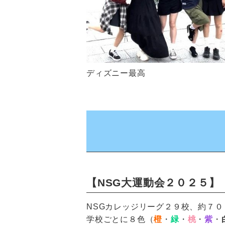
ディズニー最高
【NSG大運動会２０２５】
NSGカレッジリーグ２９校、約７
学校ごとに８色（
橙
・
緑
・
桃
・
紫
・