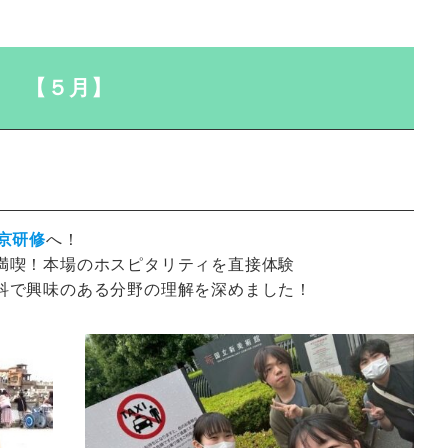
【５月】
京研修
へ！
満喫
！本場のホスピタリティを直接体験
科で興味のある分野の理解を深めました！