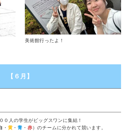
美術館行ったよ！
【６月】
０００人の学生がビッグスワンに集結！
白
・
黄
・
青
・
赤
）のチームに分かれて競います。