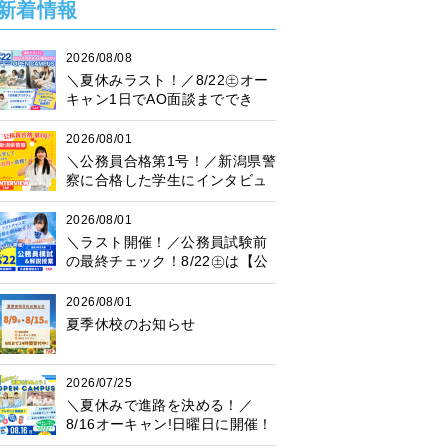
新着情報
2026/08/08
＼夏休みラスト！／8/22㊏オー
キャン1日でAO面談まででき
る！
2026/08/01
＼公務員合格第1号！／新潟県警
察に合格した学生にインタビュ
ー！
2026/08/01
＼ラスト開催！／公務員試験前
の最終チェック！8/22㊏は【公
務員模試】に参加しよう♪
2026/08/01
夏季休校のお知らせ
2026/07/25
＼夏休みで進路を決める！／
8/16オーキャン!日曜日に開催！
プレゼント抽選会も♪楽しく進路