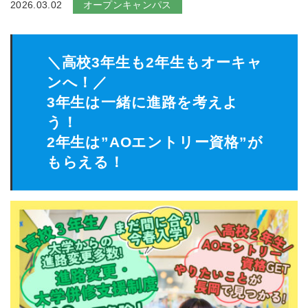
2026.03.02
オープンキャンパス
＼高校3年生も2年生もオーキャ
ンへ！／
3年生は一緒に進路を考えよ
う！
2年生は”AOエントリー資格”が
もらえる！