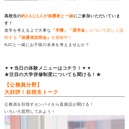
高校生の
約2人に1人が保護者と一緒
にご参加いただいていま
す！
進学を考える上で大事な
「学費」「奨学金」
について詳しく説
明する
『保護者説明会』
を開催中！
NJCと一緒にお子様の未来を考えませんか？
▼▼当日の体験メニューはコチラ！▼▼
★注目の大学併修制度についても聞ける！★
【公務員分野】
大好評！在校生トーク
公務員を目指すセンパイから直接話が聞ける！
いろいろ質問してみよう！