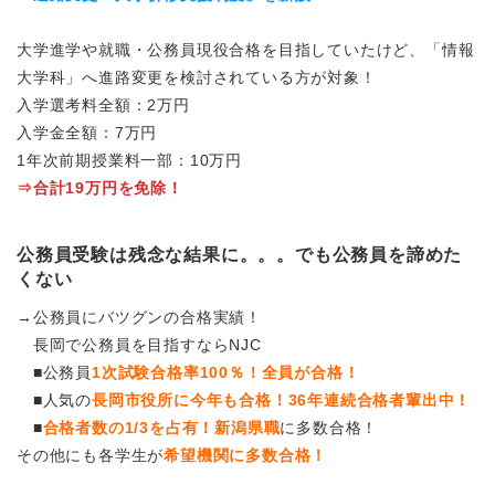
大学進学や就職・公務員現役合格を目指していたけど、「情報
大学科」へ進路変更を検討されている方が対象！
入学選考料全額：2万円
入学金全額：7万円
1年次前期授業料一部：10万円
⇒合計19万円を免除！
公務員受験は残念な結果に。。。でも
公務員を諦めた
くない
→公務員にバツグンの合格実績！
長岡で公務員を目指すならNJC
■公務員
1次試験合格率100％！全員が合格！
■人気の
長岡市役所に今年も合格！36年連続合格者輩出中！
■
合格者数の1/3を占有！新潟県職
に多数合格！
その他にも各学生が
希望機関に多数合格！