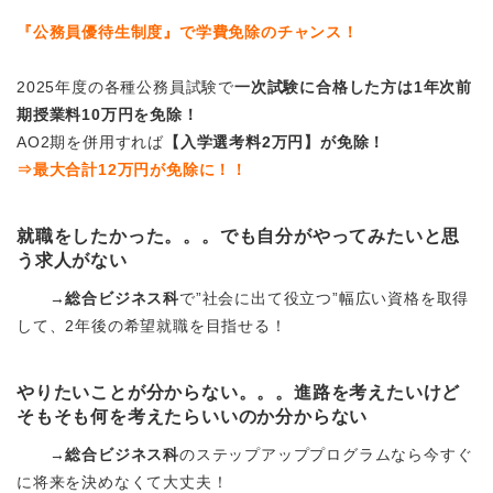
『公務員優待生制度』で学費免除のチャンス！
2025年度の各種公務員試験で
一次試験に合格した方は1年次前
期授業料10万円を免除！
AO2期を併用すれば
【入学選考料2万円】が免除！
⇒最大合計12万円が免除に！！
就職をしたかった。。。でも
自分がやってみたいと思
う求人がない
→
総合ビジネス科
で”社会に出て役立つ”幅広い資格を取得
して、2年後の希望就職を目指せる！
やりたいことが分からない。。。進路を考えたいけど
そもそも何を考えたらいいのか分からない
→
総合ビジネス科
のステップアッププログラムなら今すぐ
に将来を決めなくて大丈夫！