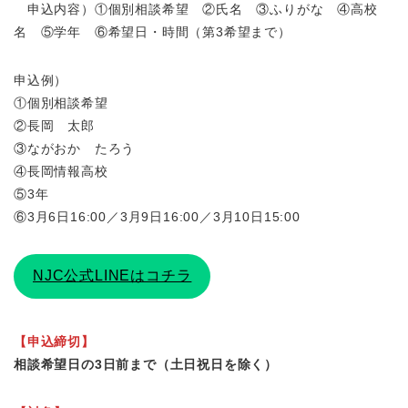
申込内容）①個別相談希望 ②氏名 ③ふりがな ④高校
名 ⑤学年 ⑥希望日・時間（第3希望まで）
申込例）
①個別相談希望
②長岡 太郎
③ながおか たろう
④長岡情報高校
⑤3年
⑥3月6日16:00／3月9日16:00／3月10日15:00
NJC公式LINEはコチラ
【申込締切】
相談希望日の3日前まで（土日祝日を除く）