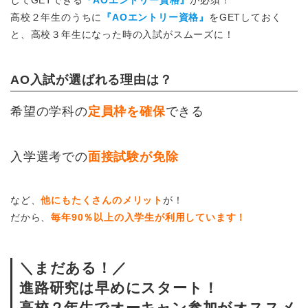
高校２年生のうちに
『AOエントリー資格』
をGETしておく
と、高校３年生になった時の入試がスムーズに！
AO入試が選ばれる理由は？
希望の学科の
定員枠を確保
できる
入学選考での
面接試験が免除
など、
他にもたくさんのメリット
が！
だから、
毎年90％以上の入学生が利用しています！
＼まだある！／
進路研究は早めにスタート！
高校２年生でオーキャン参加がオススメ