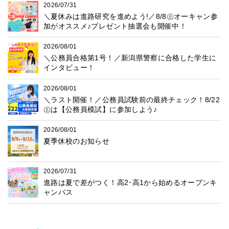
2026/07/31
＼夏休みは進路研究を進めよう!／8/8㊏オーキャン参
加がオススメ♪プレゼント抽選会も開催中！
2026/08/01
＼公務員合格第1号！／新潟県警察に合格した学生に
インタビュー！
2026/08/01
＼ラスト開催！／公務員試験前の最終チェック！8/22
㊏は【公務員模試】に参加しよう♪
2026/08/01
夏季休校のお知らせ
2026/07/31
進路は夏で差がつく！高2･高1から始めるオープンキ
ャンパス