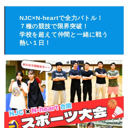
NJC×N-heartで全力バトル！
７種の競技で限界突破！
学校を超えて仲間と一緒に戦う
熱い１日！