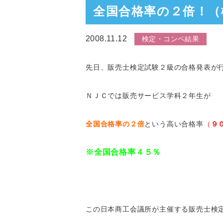
全国合格率の２倍！（
2008.11.12
検定・コンペ結果
先日、販売士検定試験２級の合格発表が
ＮＪＣでは販売サービス学科２年生が
全国合格率の２倍
という高い合格率
（
９
※全国合格率４５％
この日本商工会議所が主催する販売士検