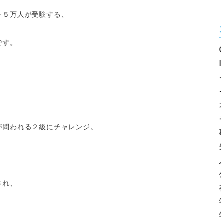
～５万人が受験する、
です。
、
が問われる２級にチャレンジ。
され、