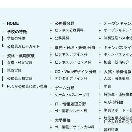
HOME
公務員分野
オープンキャン
ビジネス公務員科
オープンキャン
学校の特徴
公務員科
無料送迎バス申
学校の特徴
公務員お仕事ガイド
事務・経理・販売 分野
キャンパスライ
ビジネスデザイン科
キャンパスライ
資格・就職実績
ビジネスライセンス科
施設・設備紹介
資格・検定実績
就職実績
CG・Webデザイン分野
入試・学費情報
公務員合格実績
デジタルデザイン科
入試・募集要項
NJCが公務員に強い理由
学費
ゲーム分野
特待生・優待生
ゲーム・eスポーツ科
AO入試制度
IT・情報処理分野
学費サポート・
AI・情報システム科
地元進学応援制
大学併修
社会人対象の制
AI・情報デザイン大学科
資料請求