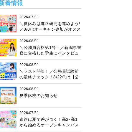
新着情報
2026/07/31
＼夏休みは進路研究を進めよう!
／8/8㊏オーキャン参加がオスス
メ♪プレゼント抽選会も開催中！
2026/08/01
＼公務員合格第1号！／新潟県警
察に合格した学生にインタビュ
ー！
2026/08/01
＼ラスト開催！／公務員試験前
の最終チェック！8/22㊏は【公
務員模試】に参加しよう♪
2026/08/01
夏季休校のお知らせ
2026/07/31
進路は夏で差がつく！高2･高1
から始めるオープンキャンパス