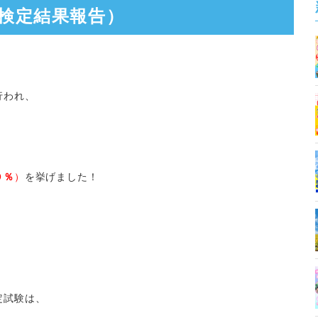
検定結果報告）
行われ、
０％
）
を挙げました！
定試験は、