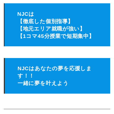
NJCは
【徹底した個別指導】
【地元エリア就職が強い】
【1コマ45分授業で短期集中】
NJCはあなたの夢を応援しま
す！！
一緒に夢を叶えよう