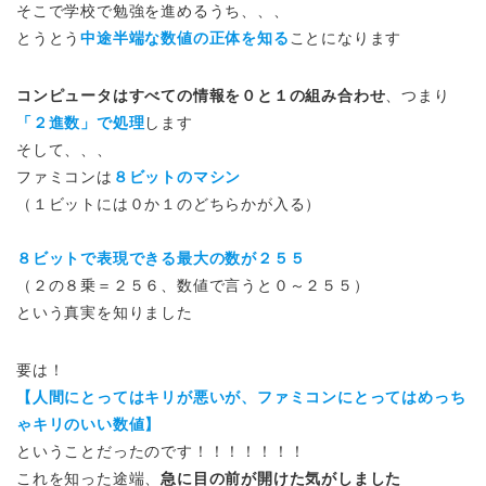
そこで学校で勉強を進めるうち、、、
とうとう
中途半端な数値の正体を知る
ことになります
コンピュータはすべての情報を０と１の組み合わせ
、つまり
「２進数」で処理
します
そして、、、
ファミコンは
８ビットのマシン
（１ビットには０か１のどちらかが入る）
８ビットで表現できる最大の数が２５５
（２の８乗＝２５６、数値で言うと０～２５５）
という真実を知りました
要は！
【人間にとってはキリが悪いが、ファミコンにとってはめっち
ゃキリのいい数値】
ということだったのです！！！！！！！
これを知った途端、
急に目の前が開けた気がしました