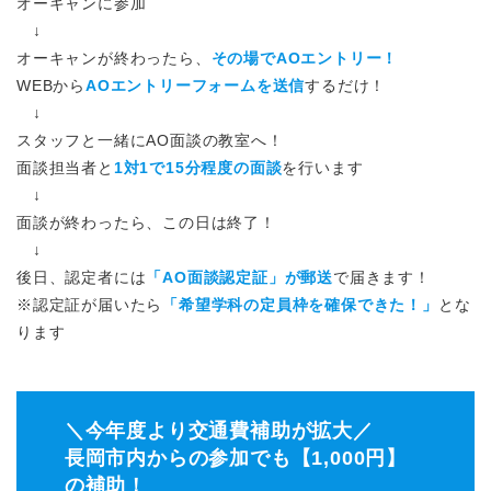
オーキャンに参加
↓
オーキャンが終わったら、
その場でAOエントリー！
WEBから
AOエントリーフォームを送信
するだけ！
↓
スタッフと一緒にAO面談の教室へ！
面談担当者と
1対1で15分程度の面談
を行います
↓
面談が終わったら、この日は終了！
↓
後日、認定者には
「AO面談認定証」が郵送
で届きます！
※認定証が届いたら
「希望学科の定員枠を確保できた！」
とな
ります
＼今年度より交通費補助が拡大／
長岡市内からの参加でも【1,000円】
の補助！