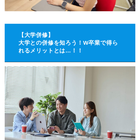
【大学併修】
大学との併修を知ろう！W卒業で得ら
れるメリットとは…！！