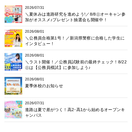
2026/07/31
＼夏休みは進路研究を進めよう!／8/8㊏オーキャン参
加がオススメ♪プレゼント抽選会も開催中！
2026/08/01
＼公務員合格第1号！／新潟県警察に合格した学生に
インタビュー！
2026/08/01
＼ラスト開催！／公務員試験前の最終チェック！8/22
㊏は【公務員模試】に参加しよう♪
2026/08/01
夏季休校のお知らせ
2026/07/31
進路は夏で差がつく！高2･高1から始めるオープンキ
ャンパス