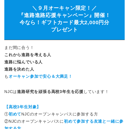
＼９月オーキャン限定！／
『進路進路応援キャンペーン』開催！
今なら！ギフトカード最大2,000円分
プレゼント
まだ間に合う！
これから進路を考える人
進路に悩んでいる人
進路を決めた人
も
オーキャン参加で安心＆大満足！
NJCは
進路研究を頑張る高校3年生を応援
しています！
【高校3年生対象】
①
初めて
NJCのオープンキャンパスに参加する方
②NJCのオープンキャンパスに
初めて参加する友達と一緒に参
加する方