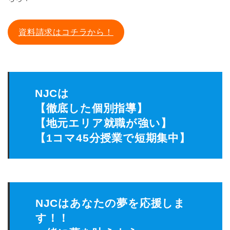
資料請求はコチラから！
NJCは
【徹底した個別指導】
【地元エリア就職が強い】
【1コマ45分授業で短期集中】
NJCはあなたの夢を応援しま
す！！