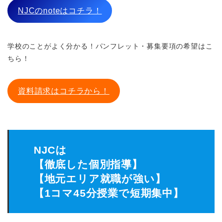
NJCのnoteはコチラ！
学校のことがよく分かる！パンフレット・募集要項の希望はこ
ちら！
資料請求はコチラから！
NJCは
【徹底した個別指導】
【地元エリア就職が強い】
【1コマ45分授業で短期集中】