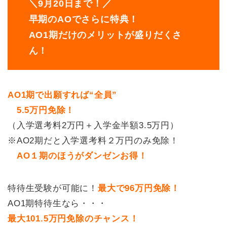
＼9月20日まで！／
早期のAOでさらに特典！
AO1期だけのメリットが盛りだくさ
ん！
AO1期で出願すれば“全員”
5.5万円免除！
（入学選考料2万円＋入学金半額3.5万円）
※AO2期だと入学選考料２万円のみ免除！
AO１期のほうがダンゼンお得！
特待生受験が可能に！
最大で96万円免除！
AO1期特待生なら・・・
最大101.5万円免除のチャンス！