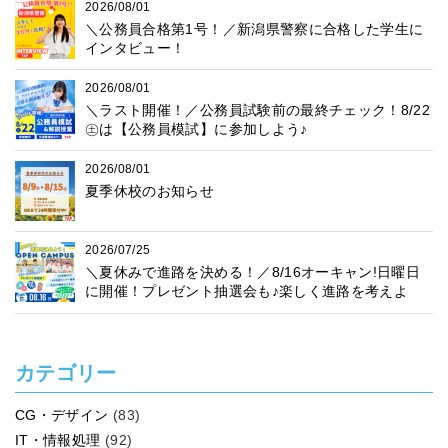
2026/08/01
＼公務員合格第1号！／新潟県警察に合格した学生に
インタビュー！
2026/08/01
＼ラスト開催！／公務員試験前の最終チェック！8/22
㊏は【公務員模試】に参加しよう♪
2026/08/01
夏季休校のお知らせ
2026/07/25
＼夏休みで進路を決める！／8/16オーキャン!日曜日
に開催！プレゼント抽選会も♪楽しく進路を考えよ
う！
カテゴリー
CG・デザイン
(83)
IT・情報処理
(92)