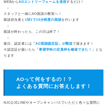
WEBから
AOエントリーフォームを送信
するだけ！
↓
スタッフと一緒にAO面談の教室へ！
面談担当者と
1対1で15分程度の面談
を行います
↓
面談が終わったら、この日は終了！
↓
後日、認定者には
「AO面談認定証」が郵送
で届きます！
※認定証が届いたら
「希望学科の定員枠を確保できた！」
とな
ります
AOって何をするの！？
よくある質問にお答えします！
NJC公式LINEやオープンキャンパスでいただく色々な質問に