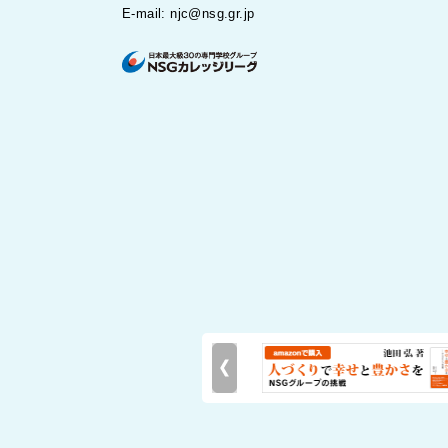
E-mail: njc@nsg.gr.jp