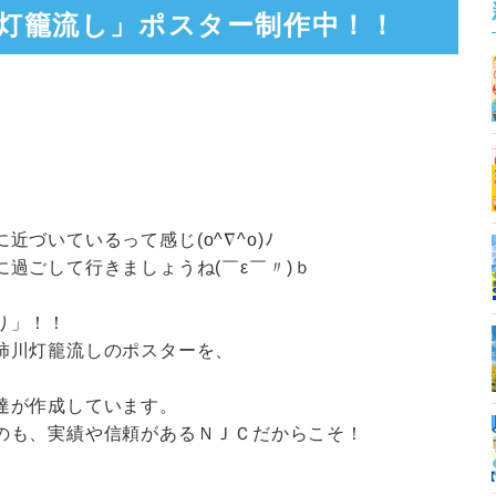
灯籠流し」ポスター制作中！！
に近づいているって感じ
(o^
∇
^o)
ﾉ
に過ごして行きましょうね
(
￣ε￣〃)ｂ
り」！！
柿川灯籠流しのポスターを、
達が作成しています。
のも、実績や信頼があるＮＪＣだからこそ！