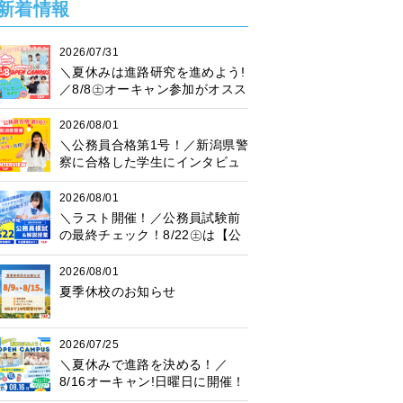
新着情報
2026/07/31
＼夏休みは進路研究を進めよう!
／8/8㊏オーキャン参加がオスス
メ♪プレゼント抽選会も開催中！
2026/08/01
＼公務員合格第1号！／新潟県警
察に合格した学生にインタビュ
ー！
2026/08/01
＼ラスト開催！／公務員試験前
の最終チェック！8/22㊏は【公
務員模試】に参加しよう♪
2026/08/01
夏季休校のお知らせ
2026/07/25
＼夏休みで進路を決める！／
8/16オーキャン!日曜日に開催！
プレゼント抽選会も♪楽しく進路