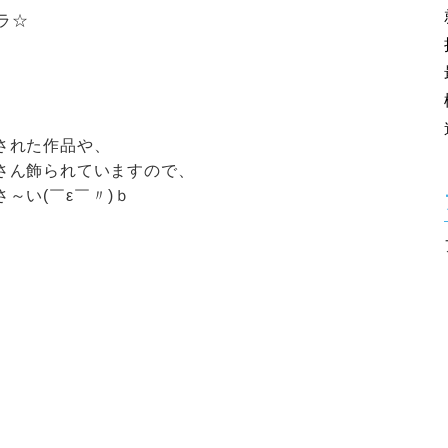
ラ☆
された作品や、
さん飾られていますので、
さ～い
(
￣ε￣〃)ｂ