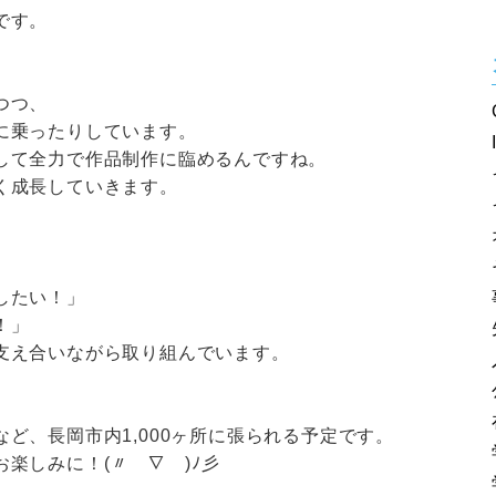
です。
つつ、
に乗ったりしています。
して全力で作品制作に臨めるんですね。
く成長していきます。
したい！」
！」
支え合いながら取り組んでいます。
など、長岡市内
1,000ヶ所に張られる予定です。
お楽しみに！
(
〃￣
∇
￣)ﾉ彡