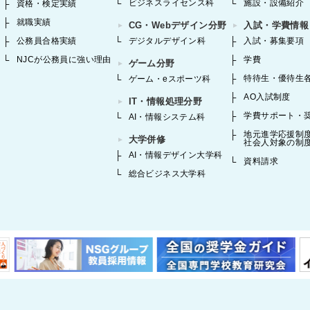
ビジネスライセンス科
施設・設備紹介
資格・検定実績
就職実績
CG・Webデザイン分野
入試・学費情報
公務員合格実績
デジタルデザイン科
入試・募集要項
NJCが公務員に強い理由
学費
ゲーム分野
特待生・優待生
ゲーム・eスポーツ科
AO入試制度
IT・情報処理分野
学費サポート・
AI・情報システム科
地元進学応援制
大学併修
社会人対象の制
AI・情報デザイン大学科
資料請求
総合ビジネス大学科