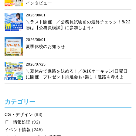
インタビュー！
2026/08/01
＼ラスト開催！／公務員試験前の最終チェック！8/22
㊏は【公務員模試】に参加しよう♪
2026/08/01
夏季休校のお知らせ
2026/07/25
＼夏休みで進路を決める！／8/16オーキャン!日曜日
に開催！プレゼント抽選会も♪楽しく進路を考えよ
う！
カテゴリー
CG・デザイン
(83)
IT・情報処理
(92)
イベント情報
(245)