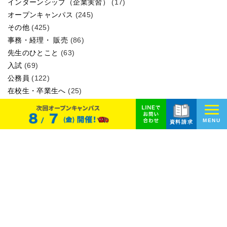
インターンシップ（企業実習）
(17)
オープンキャンパス
(245)
その他
(425)
事務・経理・ 販売
(86)
先生のひとこと
(63)
入試
(69)
公務員
(122)
在校生・卒業生へ
(25)
学校行事・イベント
(88)
学生
(184)
MENU
資料請求
就職情報
(74)
学科紹介
授業紹介
(259)
最新トピックス
(578)
資格・就職実積
検定・コンペ結果
(60)
進路研究
(306)
キャンパスライフ
アーカイブ
オープンキャンパス