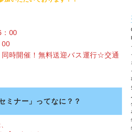
6：00
00
と同時開催！無料送迎バス運行☆交通
略セミナー
」ってなに？？
は、