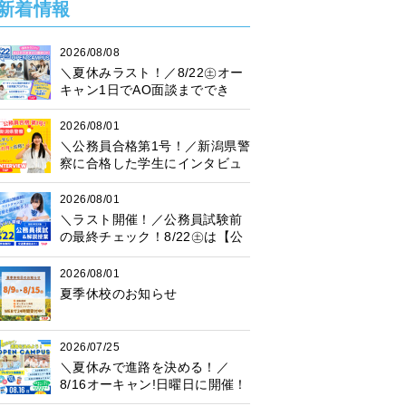
新着情報
2026/08/08
＼夏休みラスト！／8/22㊏オー
キャン1日でAO面談まででき
る！
2026/08/01
＼公務員合格第1号！／新潟県警
察に合格した学生にインタビュ
ー！
2026/08/01
＼ラスト開催！／公務員試験前
の最終チェック！8/22㊏は【公
務員模試】に参加しよう♪
2026/08/01
夏季休校のお知らせ
2026/07/25
＼夏休みで進路を決める！／
8/16オーキャン!日曜日に開催！
プレゼント抽選会も♪楽しく進路