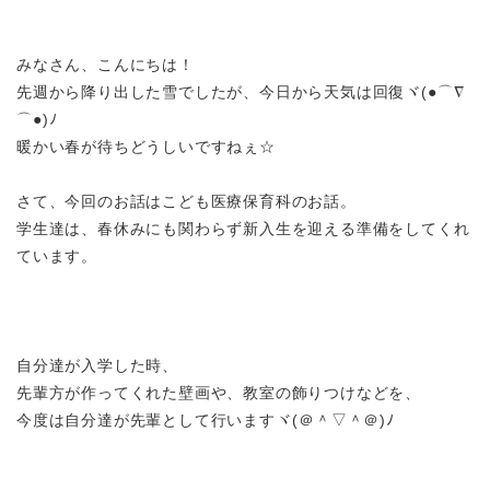
みなさん、こんにちは！
先週から降り出した雪でしたが、今日から天気は回復
ヾ
(●
⌒∇
⌒
●)
ﾉ
暖かい春が待ちどうしいですねぇ☆
さて、今回のお話はこども医療保育科のお話。
学生達は、春休みにも関わらず新入生を迎える準備をしてくれ
ています。
自分達が入学した時、
先輩方が作ってくれた壁画や、教室の飾りつけなどを、
今度は自分達が先輩として行います
ヾ
(＠＾
▽
＾＠)ﾉ