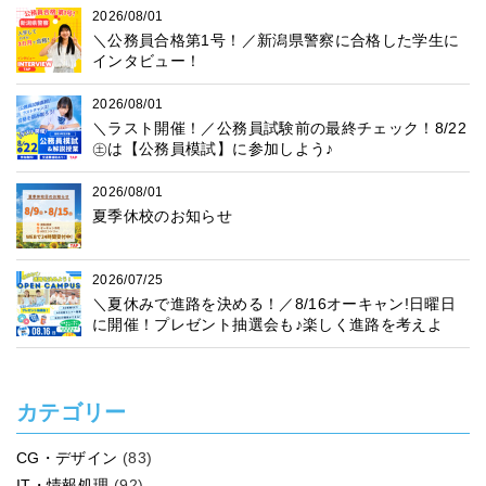
2026/08/01
＼公務員合格第1号！／新潟県警察に合格した学生に
インタビュー！
2026/08/01
＼ラスト開催！／公務員試験前の最終チェック！8/22
㊏は【公務員模試】に参加しよう♪
2026/08/01
夏季休校のお知らせ
2026/07/25
＼夏休みで進路を決める！／8/16オーキャン!日曜日
に開催！プレゼント抽選会も♪楽しく進路を考えよ
う！
カテゴリー
CG・デザイン
(83)
IT・情報処理
(92)