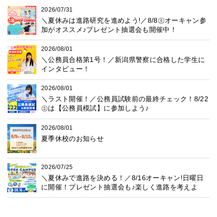
2026/07/31
＼夏休みは進路研究を進めよう!／8/8㊏オーキャン参
加がオススメ♪プレゼント抽選会も開催中！
2026/08/01
＼公務員合格第1号！／新潟県警察に合格した学生に
インタビュー！
2026/08/01
＼ラスト開催！／公務員試験前の最終チェック！8/22
㊏は【公務員模試】に参加しよう♪
2026/08/01
夏季休校のお知らせ
2026/07/25
＼夏休みで進路を決める！／8/16オーキャン!日曜日
に開催！プレゼント抽選会も♪楽しく進路を考えよ
う！