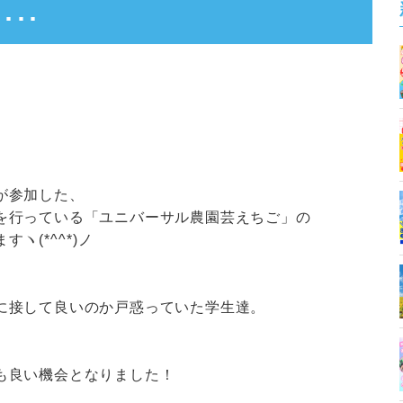
･･
が参加した、
を行っている「ユニバーサル農園芸えちご」の
ます
ヽ(*^^*)ノ
に接して良いのか戸惑っていた学生達。
も良い機会となりました！