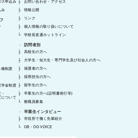
パス申込み
お問い合わせ・アクセス
込み
情報公開
リンク
フ
個人情報の取り扱いについて
フ
学校長直通ホットライン
訪問者別
高校生の方へ
大学生・短大生・専門学生及び社会人の方へ
保護者の方へ
各種制度
採用担当の方へ
留学生の方へ
奨学金制度
卒業生の方へ(証明書発行等)
度・
度について
教職員募集
卒業生インタビュー
市役所で働く先輩紹介
OB・OG VOICE