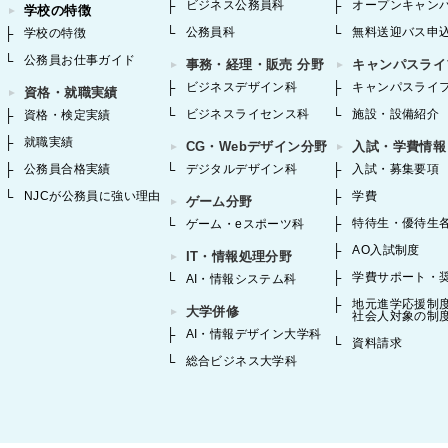
ビジネス公務員科
オープンキャン
学校の特徴
公務員科
無料送迎バス申
学校の特徴
公務員お仕事ガイド
事務・経理・販売 分野
キャンパスライ
ビジネスデザイン科
キャンパスライ
資格・就職実績
ビジネスライセンス科
施設・設備紹介
資格・検定実績
就職実績
CG・Webデザイン分野
入試・学費情報
公務員合格実績
デジタルデザイン科
入試・募集要項
NJCが公務員に強い理由
学費
ゲーム分野
特待生・優待生
ゲーム・eスポーツ科
AO入試制度
IT・情報処理分野
学費サポート・
AI・情報システム科
地元進学応援制
大学併修
社会人対象の制
AI・情報デザイン大学科
資料請求
総合ビジネス大学科