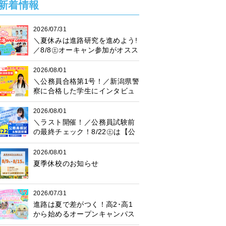
新着情報
2026/07/31
＼夏休みは進路研究を進めよう!
／8/8㊏オーキャン参加がオスス
メ♪プレゼント抽選会も開催中！
2026/08/01
＼公務員合格第1号！／新潟県警
察に合格した学生にインタビュ
ー！
2026/08/01
＼ラスト開催！／公務員試験前
の最終チェック！8/22㊏は【公
務員模試】に参加しよう♪
2026/08/01
夏季休校のお知らせ
2026/07/31
進路は夏で差がつく！高2･高1
から始めるオープンキャンパス