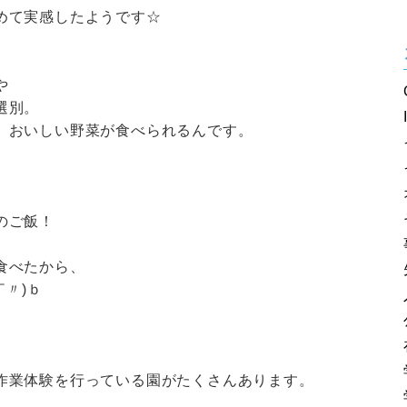
めて実感したようです☆
や
選別。
、おいしい野菜が食べられるんです。
のご飯！
食べたから、
￣〃)ｂ
作業体験を行っている園がたくさんあります。
、