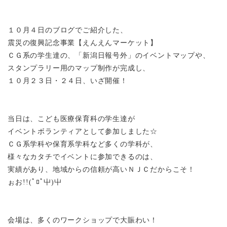
１０月４日のブログでご紹介した、
震災の復興記念事業【えんえんマーケット】
ＣＧ系の学生達の、「新潟日報号外」のイベントマップや、
スタンプラリー用のマップ制作が完成し、
１０月２３日・２４日、いざ開催！
当日は、こども医療保育科の学生達が
イベントボランティアとして参加しました☆
ＣＧ系学科や保育系学科など多くの学科が、
様々なカタチでイベントに参加できるのは、
実績があり、地域からの信頼が高いＮＪＣだからこそ！
ぉお
!!(ﾟﾛﾟ屮)屮
会場は、多くのワークショップで大賑わい！