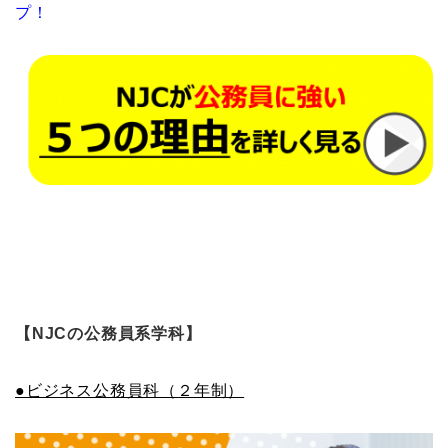
プ！
【NJCの公務員系学科】
●ビジネス公務員科（２年制）