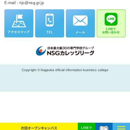
E-mail：njc@nsg.gr.jp
Copyright © Nagaoka official information business college