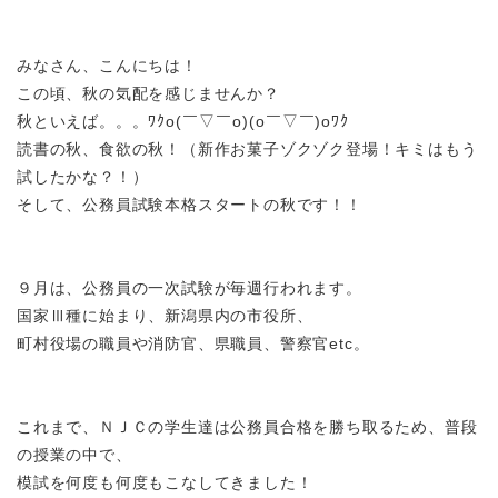
みなさん、こんにちは！
この頃、秋の気配を感じませんか？
秋といえば。。。
ﾜｸo(￣▽￣o)(o￣▽￣)oﾜｸ
読書の秋、食欲の秋！（新作お菓子ゾクゾク登場！キミはもう
試したかな？！）
そして、公務員試験本格スタートの秋です！！
９月は、公務員の一次試験が毎週行われます。
国家Ⅲ種に始まり、新潟県内の市役所、
町村役場の職員や消防官、県職員、警察官
etc。
これまで、ＮＪＣの学生達は公務員合格を勝ち取るため、普段
の授業の中で、
模試を何度も何度もこなしてきました！