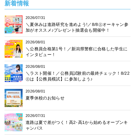
新着情報
2026/07/31
＼夏休みは進路研究を進めよう!／8/8㊏オーキャン参
加がオススメ♪プレゼント抽選会も開催中！
2026/08/01
＼公務員合格第1号！／新潟県警察に合格した学生に
インタビュー！
2026/08/01
＼ラスト開催！／公務員試験前の最終チェック！8/22
㊏は【公務員模試】に参加しよう♪
2026/08/01
夏季休校のお知らせ
2026/07/31
進路は夏で差がつく！高2･高1から始めるオープンキ
ャンパス