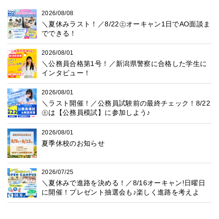
2026/08/08
＼夏休みラスト！／8/22㊏オーキャン1日でAO面談ま
でできる！
2026/08/01
＼公務員合格第1号！／新潟県警察に合格した学生に
インタビュー！
2026/08/01
＼ラスト開催！／公務員試験前の最終チェック！8/22
㊏は【公務員模試】に参加しよう♪
2026/08/01
夏季休校のお知らせ
2026/07/25
＼夏休みで進路を決める！／8/16オーキャン!日曜日
に開催！プレゼント抽選会も♪楽しく進路を考えよ
う！