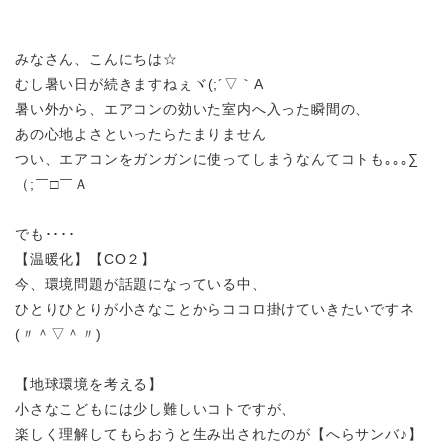
みなさん、こんにちは☆
むし暑い日が続きますねぇ
ヾ(;´▽｀A
暑い外から、エアコンの効いた室内へ入った瞬間の
、
あの心地よさといったらたまりません
つい、エアコンをガンガンに使ってしまうなんてコトも｡｡｡
∑
（;￣□￣Ａ
でも････
【温暖化】【
CO
２
】
今、環境問題が話題になっている中、
ひとりひとりが小さなことからココロ掛けていきたいですネ
(〃＾▽＾〃)
【地球環境を考える】
小さなこどもには少し難しいコトですが、
楽しく理解してもらおうと生み出されたのが【へらサンバ♪】