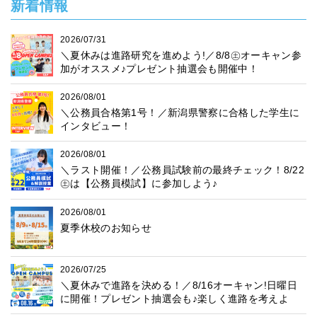
新着情報
2026/07/31
＼夏休みは進路研究を進めよう!／8/8㊏オーキャン参
加がオススメ♪プレゼント抽選会も開催中！
2026/08/01
＼公務員合格第1号！／新潟県警察に合格した学生に
インタビュー！
2026/08/01
＼ラスト開催！／公務員試験前の最終チェック！8/22
㊏は【公務員模試】に参加しよう♪
2026/08/01
夏季休校のお知らせ
2026/07/25
＼夏休みで進路を決める！／8/16オーキャン!日曜日
に開催！プレゼント抽選会も♪楽しく進路を考えよ
う！