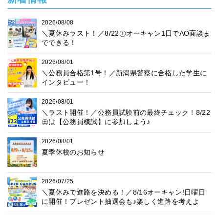
2026/08/08
＼夏休みラスト！／8/22㊏オーキャン1日でAO面談ま
でできる！
2026/08/01
＼公務員合格第1号！／新潟県警察に合格した学生に
インタビュー！
2026/08/01
＼ラスト開催！／公務員試験前の最終チェック！8/22
㊏は【公務員模試】に参加しよう♪
2026/08/01
夏季休校のお知らせ
2026/07/25
＼夏休みで進路を決める！／8/16オーキャン!日曜日
に開催！プレゼント抽選会も♪楽しく進路を考えよ
う！