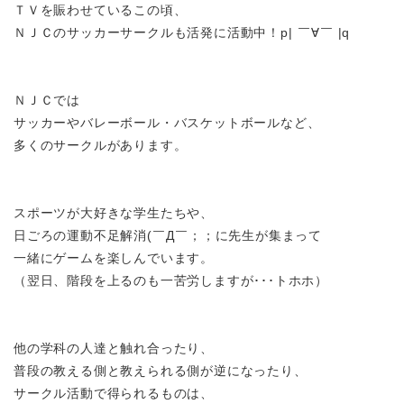
ＴＶを賑わせているこの頃、
ＮＪＣのサッカーサークルも活発に活動中！
p| ￣∀￣ |q
ＮＪＣでは
サッカーやバレーボール・バスケットボールなど、
多くのサークルがあります。
スポーツが大好きな学生たちや、
日ごろの運動不足解消
(￣Д￣；；
に先生が集まって
一緒にゲームを楽しんでいます。
（翌日、階段を上るのも一苦労しますが･･･トホホ）
他の学科の人達と触れ合ったり、
普段の教える側と教えられる側が逆になったり、
サークル活動で得られるものは、