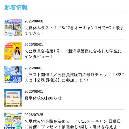
新着情報
2026/08/08
＼夏休みラスト！／8/22㊏オーキャン1日でAO面談ま
でできる！
2026/08/01
＼公務員合格第1号！／新潟県警察に合格した学生に
インタビュー！
2026/08/01
＼ラスト開催！／公務員試験前の最終チェック！8/22
㊏は【公務員模試】に参加しよう♪
2026/08/01
夏季休校のお知らせ
2026/07/25
＼夏休みで進路を決める！／8/16オーキャン!日曜日
に開催！プレゼント抽選会も♪楽しく進路を考えよ