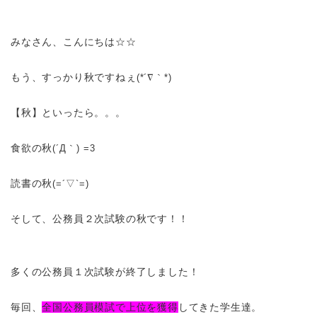
みなさん、こんにちは☆☆
もう、すっかり秋ですねぇ
(*
´∇｀
*)
【秋】といったら。。。
食欲の秋
(
´Д｀
) =3
読書の秋
(=
´▽
`=)
そして、公務員２次試験の秋です！！
多くの公務員１次試験が終了しました！
毎回、
全国公務員模試で上位を獲得
してきた学生達。