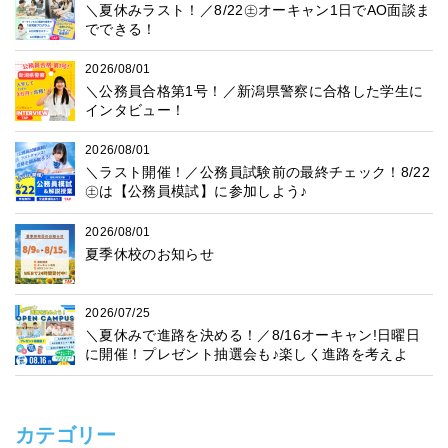
＼夏休みラスト！／8/22㊏オーキャン1日でAO面談ま
でできる！
2026/08/01
＼公務員合格第1号！／新潟県警察に合格した学生に
インタビュー！
2026/08/01
＼ラスト開催！／公務員試験前の最終チェック！8/22
㊏は【公務員模試】に参加しよう♪
2026/08/01
夏季休校のお知らせ
2026/07/25
＼夏休みで進路を決める！／8/16オーキャン!日曜日
に開催！プレゼント抽選会も♪楽しく進路を考えよ
う！
カテゴリー